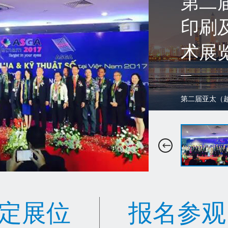
201
中国
印数
（广
个性
2019年11月
定展位
报名参观