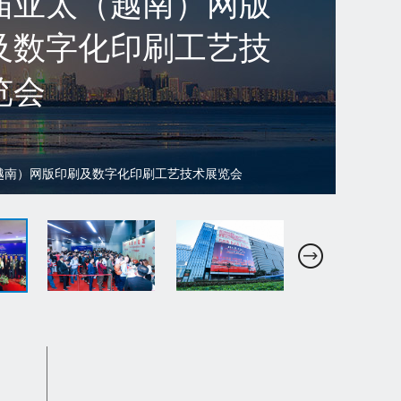
9SDPE&DPTC 第五届
（广州）国际网印喷
码印花展/第三届中国
州）时尚数码纺织暨
化定制展览会
19-21日，广州琶洲保利世贸博览馆